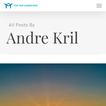
Men
Skip
to
main
content
All Posts By
Andre Kril